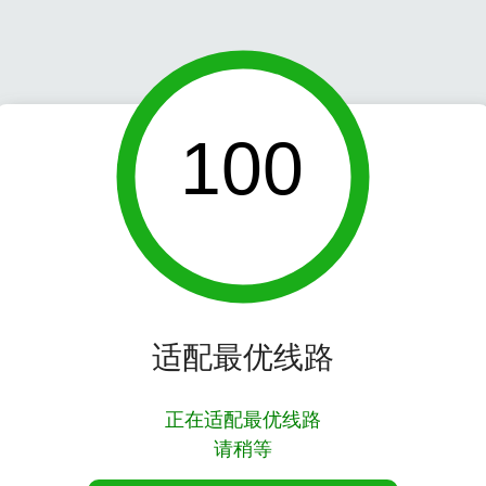
100
适配最优线路
正在适配最优线路
请稍等